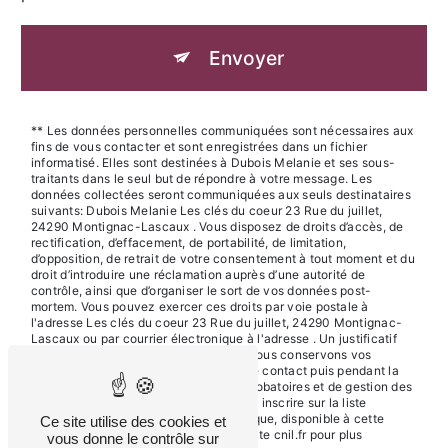
Envoyer
** Les données personnelles communiquées sont nécessaires aux
fins de vous contacter et sont enregistrées dans un fichier
informatisé. Elles sont destinées à Dubois Melanie et ses sous-
traitants dans le seul but de répondre à votre message. Les
données collectées seront communiquées aux seuls destinataires
suivants: Dubois Melanie Les clés du coeur 23 Rue du juillet,
24290 Montignac-Lascaux . Vous disposez de droits d’accès, de
rectification, d’effacement, de portabilité, de limitation,
d’opposition, de retrait de votre consentement à tout moment et du
droit d’introduire une réclamation auprès d’une autorité de
contrôle, ainsi que d’organiser le sort de vos données post-
mortem. Vous pouvez exercer ces droits par voie postale à
l'adresse Les clés du coeur 23 Rue du juillet, 24290 Montignac-
Lascaux ou par courrier électronique à l'adresse . Un justificatif
d'identité pourra vous être demandé. Nous conservons vos
données pendant la période de prise de contact puis pendant la
durée de prescription légale aux fins probatoires et de gestion des
contentieux. Vous avez le droit de vous inscrire sur la liste
d'opposition au démarchage téléphonique, disponible à cette
Ce site utilise des cookies et
adresse:
Bloctel.gouv.fr
. Consultez le site cnil.fr pour plus
vous donne le contrôle sur