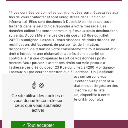
** Les données personnelles communiquées sont nécessaires aux
fins de vous contacter et sont enregistrées dans un fichier
informatisé. Elles sont destinées à Dubois Melanie et ses sous-
traitants dans le seul but de répondre à votre message. Les
données collectées seront communiquées aux seuls destinataires
suivants: Dubois Melanie Les clés du coeur 23 Rue du juillet,
24290 Montignac-Lascaux . Vous disposez de droits d’accès, de
rectification, d’effacement, de portabilité, de limitation,
d’opposition, de retrait de votre consentement à tout moment et du
droit d’introduire une réclamation auprès d’une autorité de
contrôle, ainsi que d’organiser le sort de vos données post-
mortem. Vous pouvez exercer ces droits par voie postale à
l'adresse Les clés du coeur 23 Rue du juillet, 24290 Montignac-
Lascaux ou par courrier électronique à l'adresse . Un justificatif
d'identité pourra vous être demandé. Nous conservons vos
données pendant la période de prise de contact puis pendant la
durée de prescription légale aux fins probatoires et de gestion des
contentieux. Vous avez le droit de vous inscrire sur la liste
d'opposition au démarchage téléphonique, disponible à cette
Ce site utilise des cookies et
adresse:
Bloctel.gouv.fr
. Consultez le site cnil.fr pour plus
vous donne le contrôle sur
d’informations sur vos droits.
ceux que vous souhaitez
activer
Tout accepter